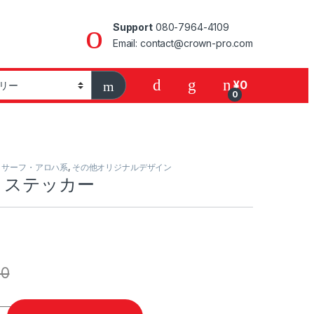
Support
080-7964-4109
Email: contact@crown-pro.com
¥
0
0
,
サーフ・アロハ系
,
その他オリジナルデザイン
ive ステッカー
90
ー quantity