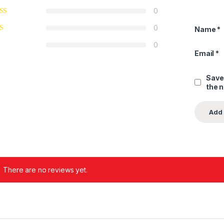
0
0
Name
*
0
Email
*
Save
the 
There are no reviews yet.