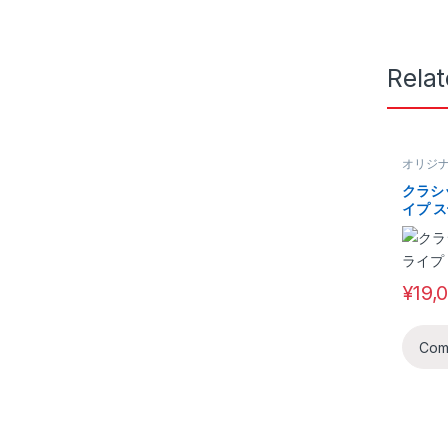
Rela
オリジ
イン・
ジナル
クラシ
イプ系
イプ 
¥
19,
Com