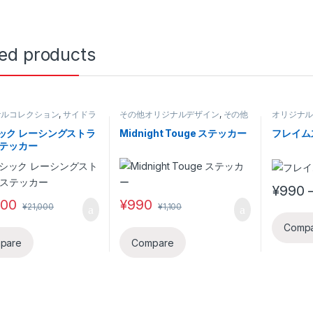
ted products
ナルコレクション
,
サイドラ
その他オリジナルデザイン
,
その他
オリジナ
ボディデカール
,
その他オリ
カスタムデザイン
タトゥー
デザイン
,
レーシングストラ
イン
ック レーシングストラ
Midnight Touge ステッカー
フレイム
ステッカー
¥
990
This pro
000
¥
990
¥
21,000
¥
1,100
Comp
pare
Compare