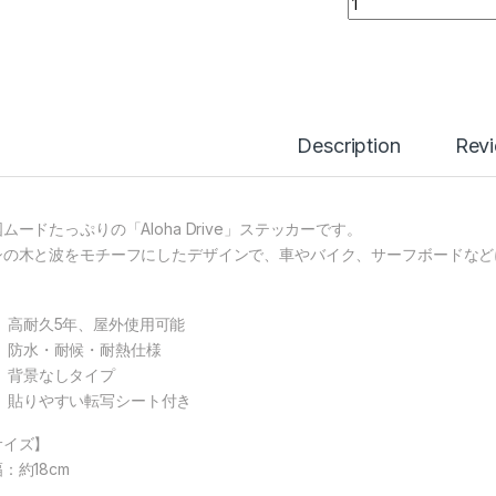
Description
Rev
ムードたっぷりの「Aloha Drive」ステッカーです。
シの木と波をモチーフにしたデザインで、車やバイク、サーフボードなど
高耐久5年、屋外使用可能
防水・耐候・耐熱仕様
背景なしタイプ
貼りやすい転写シート付き
サイズ】
：約18cm