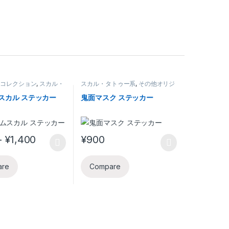
ルコレクション
,
スカル・
スカル・タトゥー系
,
その他オリジ
系
,
その他オリジナルデザ
ナルデザイン
スカル ステッカー
鬼面マスク ステッカー
Price range: ¥990 through ¥1,400
–
¥
1,400
¥
900
duct has multiple variants. The options may be chosen on the produc
This product has multiple variants. The opt
are
Compare