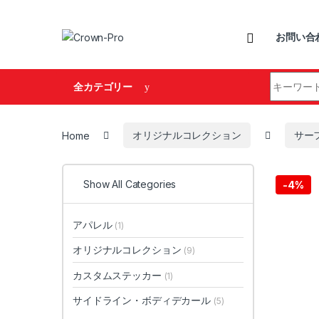
Skip to navigation
Skip to content
お問い合
Search fo
全カテゴリー
Home
オリジナルコレクション
サー
Show All Categories
-
4%
アパレル
(1)
オリジナルコレクション
(9)
カスタムステッカー
(1)
サイドライン・ボディデカール
(5)