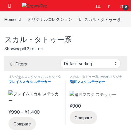
Skip to navigation
Skip to content
0
Home
オリジナルコレクション
スカル・タトゥー系
スカル・タトゥー系
Showing all 2 results
Filters
オリジナルコレクション
,
スカル・タ
スカル・タトゥー系
,
その他オリジナ
トゥー系
,
その他オリジナルデザイン
ルデザイン
フレイムスカル ステッカー
鬼面マスク ステッカー
¥
900
This product has multiple varia
Price range: ¥990 through ¥1,400
¥
990
–
¥
1,400
This product has multiple variants. The options may be chosen 
Compare
Compare