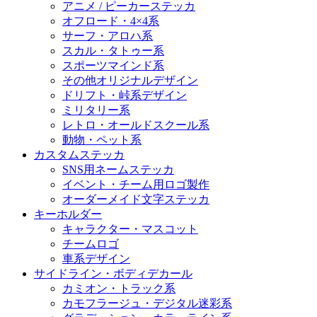
アニメ / ピーカーステッカ
オフロード・4×4系
サーフ・アロハ系
スカル・タトゥー系
スポーツマインド系
その他オリジナルデザイン
ドリフト・峠系デザイン
ミリタリー系
レトロ・オールドスクール系
動物・ペット系
カスタムステッカ
SNS用ネームステッカ
イベント・チーム用ロゴ製作
オーダーメイド文字ステッカ
キーホルダー
キャラクター・マスコット
チームロゴ
車系デザイン
サイドライン・ボディデカール
カミオン・トラック系
カモフラージュ・デジタル迷彩系