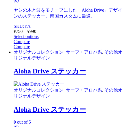
(0)
ヤシの木と波をモチーフにした「Aloha Drive」デザイ
ンのステッカー。南国カスタムに最適。
SKU: n/a
Price
¥
750
–
¥
990
range:
Select options
This
¥750
Compare
product
through
Compare
has
¥990
オリジナルコレクション
,
サーフ・アロハ系
,
その他オ
multiple
リジナルデザイン
variants.
The
Aloha Drive ステッカー
options
may
be
chosen
オリジナルコレクション
,
サーフ・アロハ系
,
その他オ
on
リジナルデザイン
the
product
page
Aloha Drive ステッカー
0
out of 5