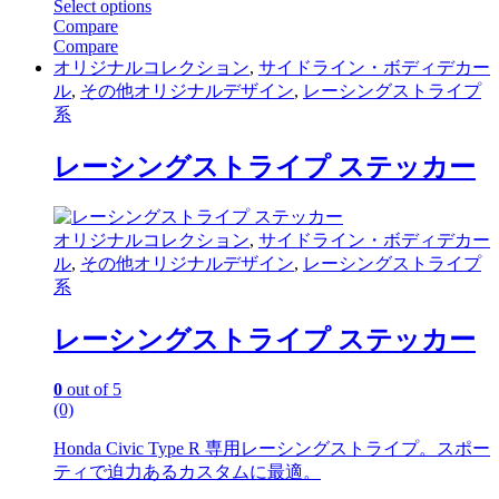
range:
Select options
This
¥990
Compare
product
through
Compare
has
¥1,400
オリジナルコレクション
,
サイドライン・ボディデカー
multiple
ル
,
その他オリジナルデザイン
,
レーシングストライプ
variants.
系
The
options
レーシングストライプ ステッカー
may
be
chosen
on
オリジナルコレクション
,
サイドライン・ボディデカー
the
ル
,
その他オリジナルデザイン
,
レーシングストライプ
product
page
系
レーシングストライプ ステッカー
0
out of 5
(0)
Honda Civic Type R 専用レーシングストライプ。スポー
ティで迫力あるカスタムに最適。