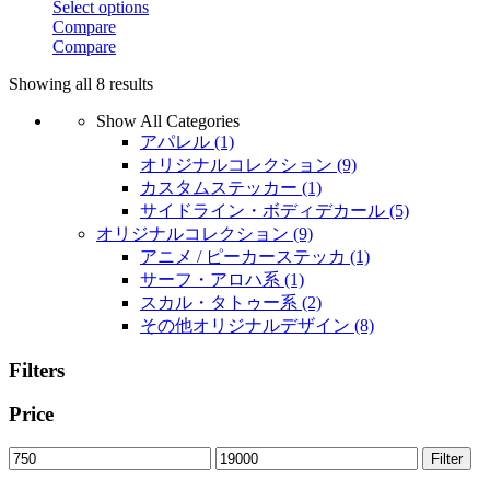
Select options
This
Compare
product
Compare
has
Showing all 8 results
multiple
variants.
Show All Categories
The
アパレル
(1)
options
may
オリジナルコレクション
(9)
be
カスタムステッカー
(1)
chosen
サイドライン・ボディデカール
(5)
on
オリジナルコレクション
(9)
the
アニメ / ピーカーステッカ
(1)
product
サーフ・アロハ系
(1)
page
スカル・タトゥー系
(2)
その他オリジナルデザイン
(8)
Filters
Price
Min
Max
Filter
price
price