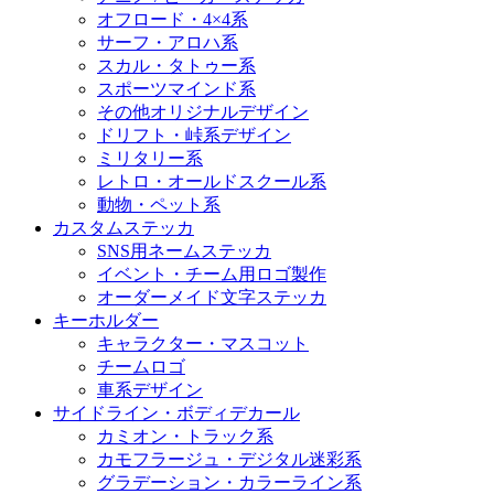
オフロード・4×4系
サーフ・アロハ系
スカル・タトゥー系
スポーツマインド系
その他オリジナルデザイン
ドリフト・峠系デザイン
ミリタリー系
レトロ・オールドスクール系
動物・ペット系
カスタムステッカ
SNS用ネームステッカ
イベント・チーム用ロゴ製作
オーダーメイド文字ステッカ
キーホルダー
キャラクター・マスコット
チームロゴ
車系デザイン
サイドライン・ボディデカール
カミオン・トラック系
カモフラージュ・デジタル迷彩系
グラデーション・カラーライン系