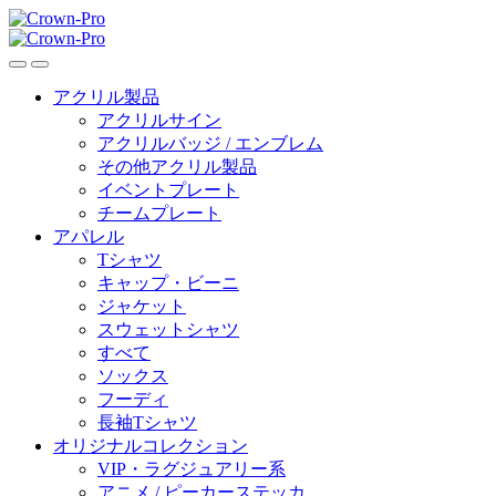
Skip
Skip
to
to
navigation
content
アクリル製品
アクリルサイン
アクリルバッジ / エンブレム
その他アクリル製品
イベントプレート
チームプレート
アパレル
Tシャツ
キャップ・ビーニ
ジャケット
スウェットシャツ
すべて
ソックス
フーディ
長袖Tシャツ
オリジナルコレクション
VIP・ラグジュアリー系
アニメ / ピーカーステッカ