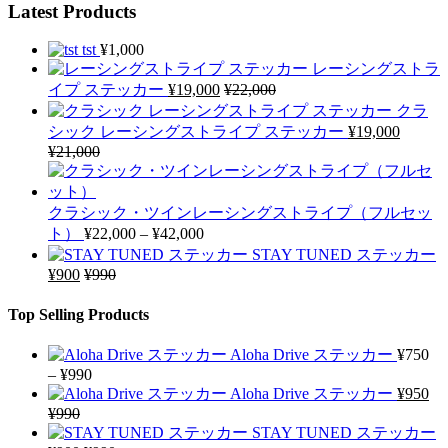
Latest Products
tst
¥
1,000
レーシングストラ
イプ ステッカー
¥
19,000
¥
22,000
クラ
シック レーシングストライプ ステッカー
¥
19,000
¥
21,000
クラシック・ツインレーシングストライプ（フルセッ
Price
ト）
¥
22,000
–
¥
42,000
range:
STAY TUNED ステッカー
¥22,000
¥
900
¥
990
through
¥42,000
Top Selling Products
Aloha Drive ステッカー
¥
750
Price
–
¥
990
range:
Aloha Drive ステッカー
¥
950
¥750
¥
990
through
STAY TUNED ステッカー
¥990