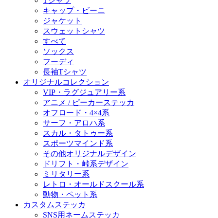
Tシャツ
キャップ・ビーニ
ジャケット
スウェットシャツ
すべて
ソックス
フーディ
長袖Tシャツ
オリジナルコレクション
VIP・ラグジュアリー系
アニメ / ピーカーステッカ
オフロード・4×4系
サーフ・アロハ系
スカル・タトゥー系
スポーツマインド系
その他オリジナルデザイン
ドリフト・峠系デザイン
ミリタリー系
レトロ・オールドスクール系
動物・ペット系
カスタムステッカ
SNS用ネームステッカ