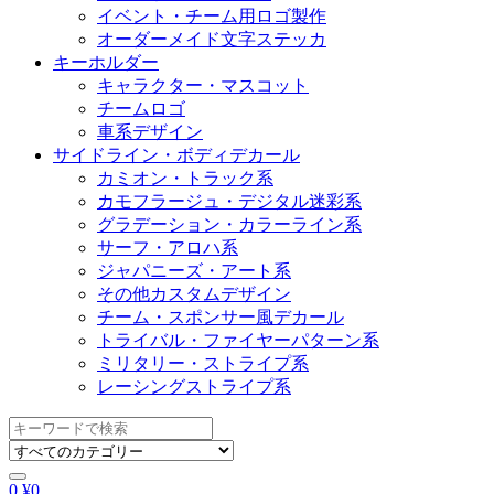
イベント・チーム用ロゴ製作
オーダーメイド文字ステッカ
キーホルダー
キャラクター・マスコット
チームロゴ
車系デザイン
サイドライン・ボディデカール
カミオン・トラック系
カモフラージュ・デジタル迷彩系
グラデーション・カラーライン系
サーフ・アロハ系
ジャパニーズ・アート系
その他カスタムデザイン
チーム・スポンサー風デカール
トライバル・ファイヤーパターン系
ミリタリー・ストライプ系
レーシングストライプ系
Search
for:
0
¥
0