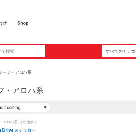
わせ
Shop
r:
サーフ・アロハ系
フ・アロハ系
・アロハ系
,
その他オリ
デザイン
,
その他カスタ
イン
a Drive ステッカー