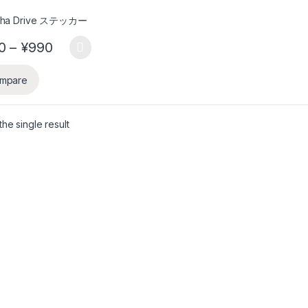
Price range: ¥750 through ¥990
0
–
¥
990
product has multiple variants. The options may be chosen on the pro
mpare
he single result