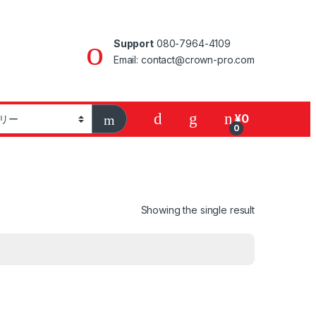
Support
080-7964-4109
Email: contact@crown-pro.com
¥
0
0
Showing the single result