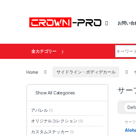
Skip to navigation
Skip to content
お問い合
Search fo
全カテゴリー
Home
サイドライン・ボディデカール
サー
Show All Categories
アパレル
(1)
オリジナルコレクション
(9)
サーフ
ジナル
ムデザ
Aloh
カスタムステッカー
(1)